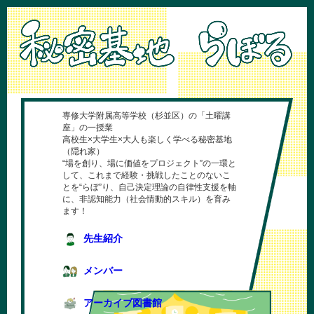
専修大学附属高等学校（杉並区）の「土曜講
座」の一授業
高校生×大学生×大人も楽しく学べる秘密基地
（隠れ家）
“場を創り、場に価値をプロジェクト”の一環と
して、これまで経験・挑戦したことのないこ
とを“らぼ”り、自己決定理論の自律性支援を軸
に、非認知能力（社会情動的スキル）を育み
ます！
先生紹介
メンバー
アーカイブ図書館