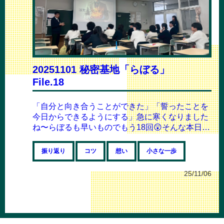
20251101 秘密基地「らぼる」
File.18
「自分と向き合うことができた」「誓ったことを
今日からできるようにする」急に寒くなりました
ね〜らぼるも早いものでもう18回😲そんな本日は
3年生のみの授業ということで、「大学生に...
振り返り
コツ
想い
小さな一歩
25/11/06