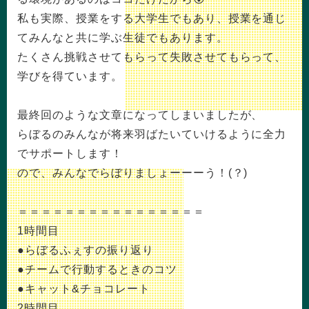
私も実際、授業をする大学生でもあり、授業を通じ
てみんなと共に学ぶ生徒でもあります。
たくさん挑戦させてもらって失敗させてもらって、
学びを得ています。
最終回のような文章になってしまいましたが、
らぼるのみんなが将来羽ばたいていけるように全力
でサポートします！
ので、みんなでらぼりましょーーーう！(？)
＝＝＝＝＝＝＝＝＝＝＝＝＝＝＝＝
1時間目
●らぼるふぇすの振り返り
●チームで行動するときのコツ
●キャット&チョコレート
2時間目