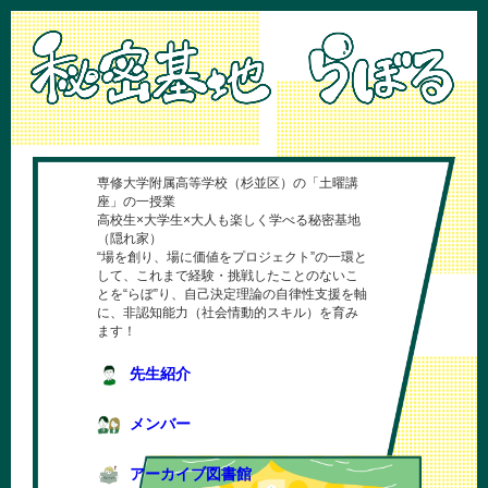
専修大学附属高等学校（杉並区）の「土曜講
座」の一授業
高校生×大学生×大人も楽しく学べる秘密基地
（隠れ家）
“場を創り、場に価値をプロジェクト”の一環と
して、これまで経験・挑戦したことのないこ
とを“らぼ”り、自己決定理論の自律性支援を軸
に、非認知能力（社会情動的スキル）を育み
ます！
先生紹介
メンバー
アーカイブ図書館