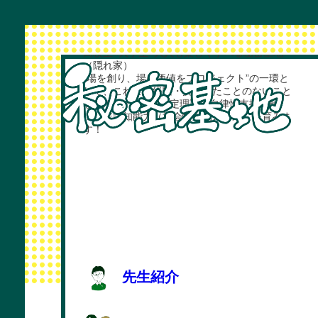
専修大学附属高等学校（杉並区）の「土曜講
座」の一授業
高校生×大学生×大人も楽しく学べる秘密基地
（隠れ家）
“場を創り、場に価値をプロジェクト”の一環と
して、これまで経験・挑戦したことのないこと
を“らぼ”り、自己決定理論の自律性支援を軸
に、非認知能力（社会情動的スキル）を育みま
す！
先生紹介